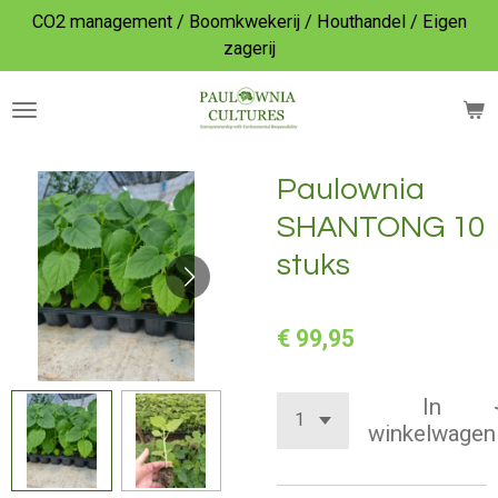
CO2 management / Boomkwekerij / Houthandel / Eigen
Ga
zagerij
direct
naar
de
hoofdinhoud
Paulownia
SHANTONG 10
stuks
€ 99,95
In
winkelwagen