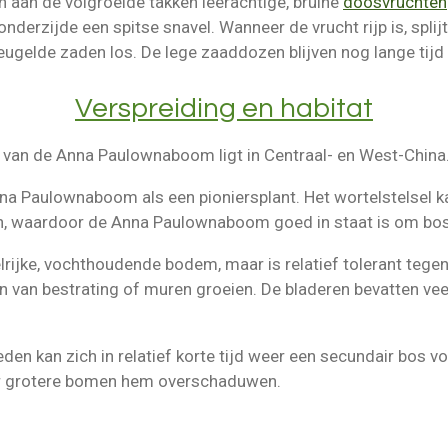
 aan de volgroeide takken leerachtige, bruine
doosvruchten
nderzijde een spitse snavel. Wanneer de vrucht rijp is, splijt
vleugelde zaden los. De lege zaaddozen blijven nog lange ti
Verspreiding en habitat
van de Anna Paulownaboom ligt in Centraal- en West-China
Anna Paulownaboom als een
pioniersplant
. Het
wortelstelsel
k
n, waardoor de Anna Paulownaboom goed in staat is om
bos
rijke, vochthoudende bodem, maar is relatief tolerant tegen
 van bestrating of muren groeien. De bladeren bevatten vee
n kan zich in relatief korte tijd weer een
secundair bos
vo
er grotere bomen hem overschaduwen.