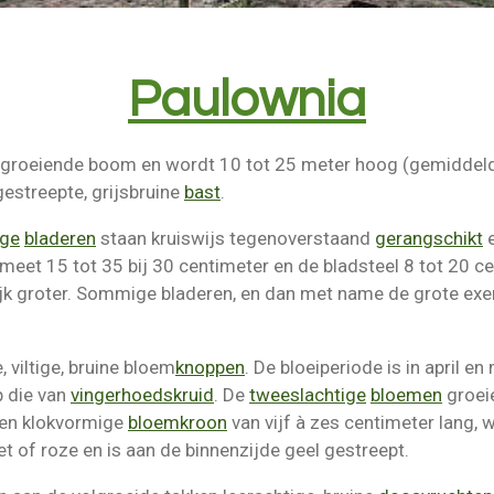
Paulownia
roeiende boom en wordt 10 tot 25 meter hoog (gemiddeld 
gestreepte, grijsbruine
bast
.
ige
bladeren
staan kruiswijs tegenoverstaand
gerangschikt
f meet 15 tot 35 bij 30 centimeter en de bladsteel 8 tot 20 c
ijk groter. Sommige bladeren, en dan met name de grote exe
 viltige, bruine bloem
knoppen
. De bloeiperiode is in april e
p die van
vingerhoedskruid
. De
tweeslachtige
bloemen
groei
een klokvormige
bloemkroon
van vijf à zes centimeter lang, 
et of roze en is aan de binnenzijde geel gestreept.