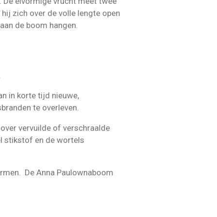
. De eivormige vrucht meet twee
 hij zich over de volle lengte open
jd aan de boom hangen.
.
an in korte tijd nieuwe,
branden
te overleven.
over vervuilde of verschraalde
l
stikstof
en de wortels
rmen. De Anna Paulownaboom