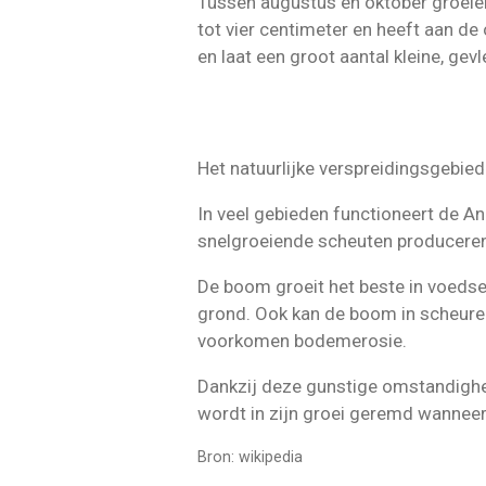
Tussen augustus en oktober groeien
tot vier centimeter en heeft aan de o
en laat een groot aantal kleine, ge
Het natuurlijke
verspreidingsgebied
In veel gebieden functioneert de 
snelgroeiende scheuten producere
De boom groeit het beste in voedsel
grond. Ook kan de boom in scheuren
voorkomen
bodemerosie
.
Dankzij deze gunstige omstandighede
wordt in zijn groei geremd wanne
Bron: wikipedia