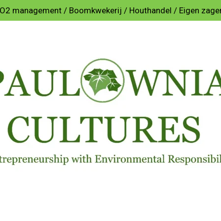
O2 management / Boomkwekerij / Houthandel / Eigen zager